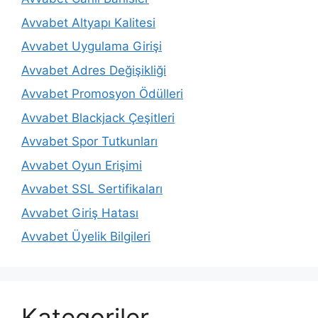
Avvabet Altyapı Kalitesi
Avvabet Uygulama Girişi
Avvabet Adres Değişikliği
Avvabet Promosyon Ödülleri
Avvabet Blackjack Çeşitleri
Avvabet Spor Tutkunları
Avvabet Oyun Erişimi
Avvabet SSL Sertifikaları
Avvabet Giriş Hatası
Avvabet Üyelik Bilgileri
Kategoriler