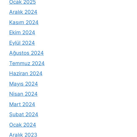
Ocak 2025
Aralık 2024
Kasım 2024
Ekim 2024
Eylül 2024
Ağustos 2024
Temmuz 2024
Haziran 2024
Mayıs 2024
Nisan 2024
Mart 2024
Şubat 2024
Ocak 2024
Aralık 2023