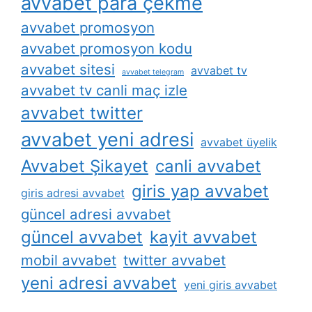
avvabet para çekme
avvabet promosyon
avvabet promosyon kodu
avvabet sitesi
avvabet tv
avvabet telegram
avvabet tv canli maç izle
avvabet twitter
avvabet yeni adresi
avvabet üyelik
Avvabet Şikayet
canli avvabet
giris yap avvabet
giris adresi avvabet
güncel adresi avvabet
güncel avvabet
kayit avvabet
mobil avvabet
twitter avvabet
yeni adresi avvabet
yeni giris avvabet