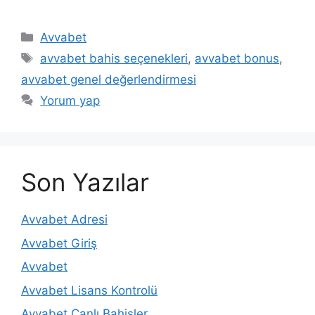
Kategoriler
Avvabet
Etiketler
avvabet bahis seçenekleri
,
avvabet bonus
,
avvabet genel değerlendirmesi
Yorum yap
Son Yazılar
Avvabet Adresi
Avvabet Giriş
Avvabet
Avvabet Lisans Kontrolü
Avvabet Canlı Bahisler