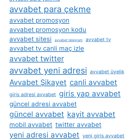
avvabet para çekme
avvabet promosyon
avvabet promosyon kodu
avvabet sitesi
avvabet tv
avvabet telegram
avvabet tv canli maç izle
avvabet twitter
avvabet yeni adresi
avvabet üyelik
Avvabet Şikayet
canli avvabet
giris yap avvabet
giris adresi avvabet
güncel adresi avvabet
güncel avvabet
kayit avvabet
mobil avvabet
twitter avvabet
yeni adresi avvabet
yeni giris avvabet