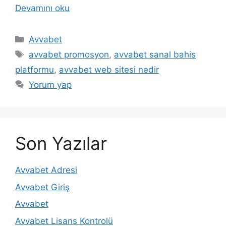
Devamını oku
Kategoriler
Avvabet
Etiketler
avvabet promosyon
,
avvabet sanal bahis
platformu
,
avvabet web sitesi nedir
Yorum yap
Son Yazılar
Avvabet Adresi
Avvabet Giriş
Avvabet
Avvabet Lisans Kontrolü