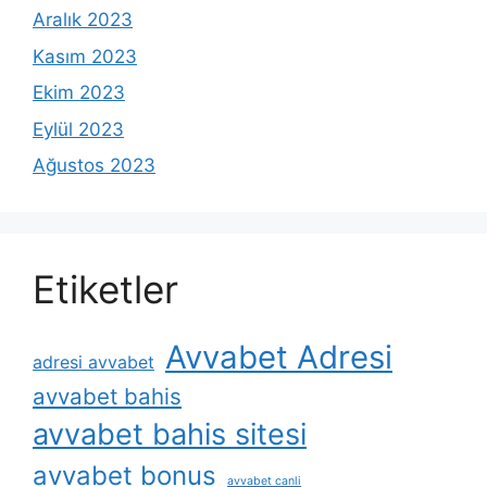
Aralık 2023
Kasım 2023
Ekim 2023
Eylül 2023
Ağustos 2023
Etiketler
Avvabet Adresi
adresi avvabet
avvabet bahis
avvabet bahis sitesi
avvabet bonus
avvabet canli