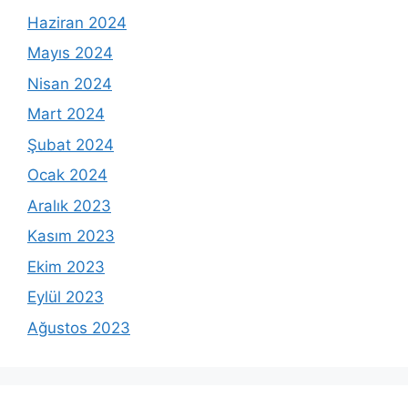
Haziran 2024
Mayıs 2024
Nisan 2024
Mart 2024
Şubat 2024
Ocak 2024
Aralık 2023
Kasım 2023
Ekim 2023
Eylül 2023
Ağustos 2023