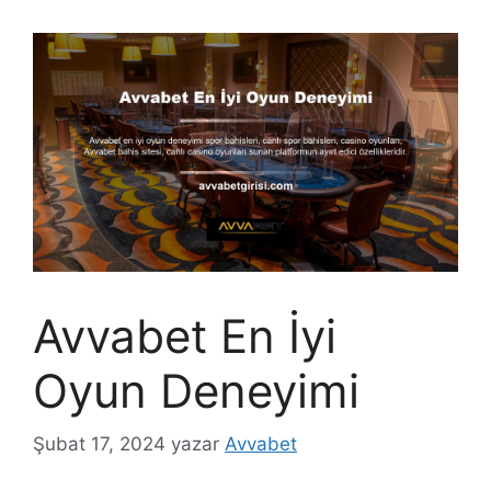
Avvabet En İyi
Oyun Deneyimi
Şubat 17, 2024
yazar
Avvabet