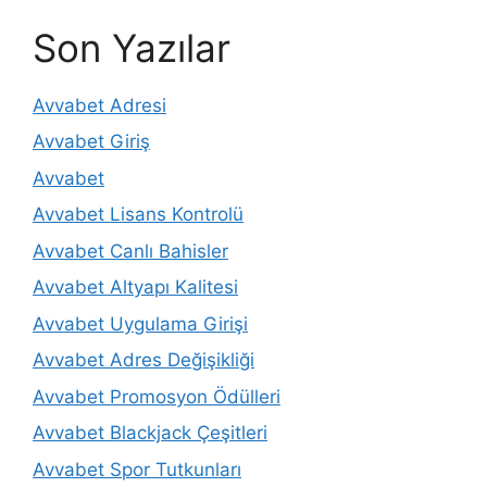
Son Yazılar
Avvabet Adresi
Avvabet Giriş
Avvabet
Avvabet Lisans Kontrolü
Avvabet Canlı Bahisler
Avvabet Altyapı Kalitesi
Avvabet Uygulama Girişi
Avvabet Adres Değişikliği
Avvabet Promosyon Ödülleri
Avvabet Blackjack Çeşitleri
Avvabet Spor Tutkunları