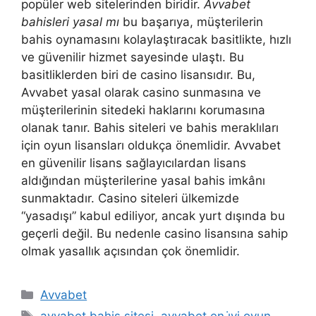
popüler web sitelerinden biridir.
Avvabet
bahisleri yasal mı
bu başarıya, müşterilerin
bahis oynamasını kolaylaştıracak basitlikte, hızlı
ve güvenilir hizmet sayesinde ulaştı. Bu
basitliklerden biri de casino lisansıdır. Bu,
Avvabet yasal olarak casino sunmasına ve
müşterilerinin sitedeki haklarını korumasına
olanak tanır. Bahis siteleri ve bahis meraklıları
için oyun lisansları oldukça önemlidir. Avvabet
en güvenilir lisans sağlayıcılardan lisans
aldığından müşterilerine yasal bahis imkânı
sunmaktadır. Casino siteleri ülkemizde
“yasadışı” kabul ediliyor, ancak yurt dışında bu
geçerli değil. Bu nedenle casino lisansına sahip
olmak yasallık açısından çok önemlidir.
Kategoriler
Avvabet
Etiketler