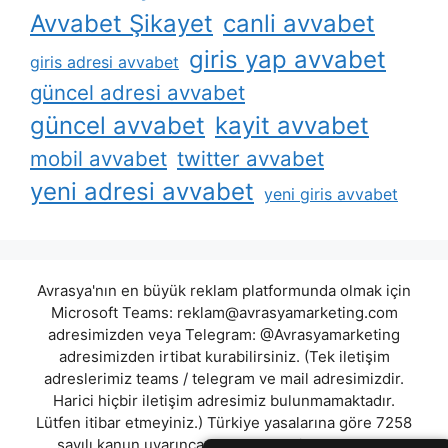
Avvabet Şikayet
canli avvabet
giris yap avvabet
giris adresi avvabet
güncel adresi avvabet
güncel avvabet
kayit avvabet
mobil avvabet
twitter avvabet
yeni adresi avvabet
yeni giris avvabet
Avrasya'nın en büyük reklam platformunda olmak için
Microsoft Teams:
reklam@avrasyamarketing.com
adresimizden veya Telegram: @Avrasyamarketing
adresimizden irtibat kurabilirsiniz. (Tek iletişim
adreslerimiz teams / telegram ve mail adresimizdir.
Harici hiçbir iletişim adresimiz bulunmamaktadır.
Lütfen itibar etmeyiniz.) Türkiye yasalarına göre 7258
sayılı kanun uyarınca yasa dışı bahis oynamanın