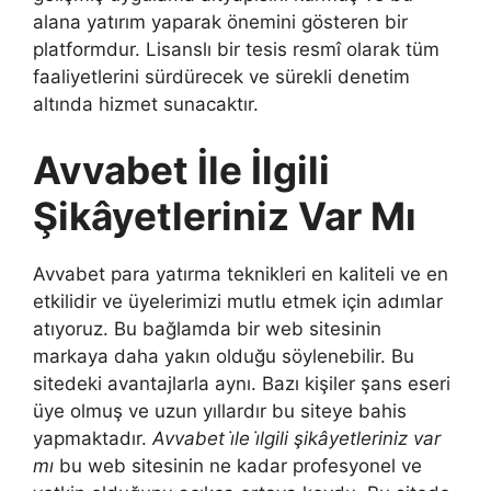
alana yatırım yaparak önemini gösteren bir
platformdur. Lisanslı bir tesis resmî olarak tüm
faaliyetlerini sürdürecek ve sürekli denetim
altında hizmet sunacaktır.
Avvabet İle İlgili
Şikâyetleriniz Var Mı
Avvabet para yatırma teknikleri en kaliteli ve en
etkilidir ve üyelerimizi mutlu etmek için adımlar
atıyoruz. Bu bağlamda bir web sitesinin
markaya daha yakın olduğu söylenebilir. Bu
sitedeki avantajlarla aynı. Bazı kişiler şans eseri
üye olmuş ve uzun yıllardır bu siteye bahis
yapmaktadır.
Avvabet i̇le i̇lgili şikâyetleriniz var
mı
bu web sitesinin ne kadar profesyonel ve