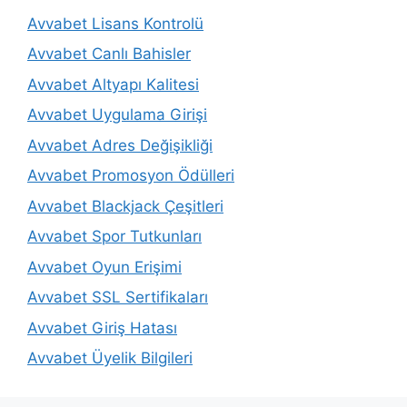
Avvabet Lisans Kontrolü
Avvabet Canlı Bahisler
Avvabet Altyapı Kalitesi
Avvabet Uygulama Girişi
Avvabet Adres Değişikliği
Avvabet Promosyon Ödülleri
Avvabet Blackjack Çeşitleri
Avvabet Spor Tutkunları
Avvabet Oyun Erişimi
Avvabet SSL Sertifikaları
Avvabet Giriş Hatası
Avvabet Üyelik Bilgileri