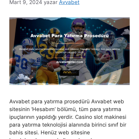
Mart 9, 2024
yazar
Avvabet
Avvabet para yatırma prosedürü Avvabet web
sitesinin ‘Hesabım’ bölümü, tüm para yatırma
ipuçlarının yapıldığı yerdir. Casino slot makinesi
para yatırma teknolojisi alanında birinci sınıf bir
bahis sitesi. Henüz web sitesine