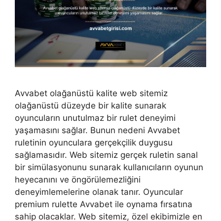
Avvabet olağanüstü kalite web sitemiz
olağanüstü düzeyde bir kalite sunarak
oyuncuların unutulmaz bir rulet deneyimi
yaşamasını sağlar. Bunun nedeni Avvabet
ruletinin oyunculara gerçekçilik duygusu
sağlamasıdır. Web sitemiz gerçek ruletin sanal
bir simülasyonunu sunarak kullanıcıların oyunun
heyecanını ve öngörülemezliğini
deneyimlemelerine olanak tanır. Oyuncular
premium rulette Avvabet ile oynama fırsatına
sahip olacaklar. Web sitemiz, özel ekibimizle en