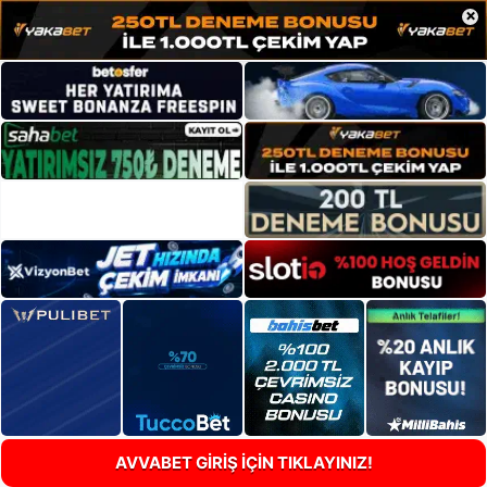
×
AVVABET GİRİŞ İÇİN TIKLAYINIZ!