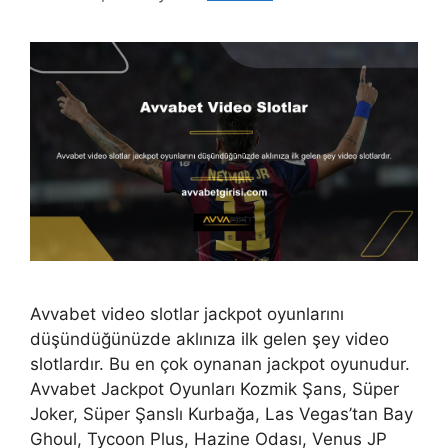
Avvabet video slotlar jackpot oyunlarını
düşündüğünüzde aklınıza ilk gelen şey video
slotlardır. Bu en çok oynanan jackpot oyunudur.
Avvabet Jackpot Oyunları Kozmik Şans, Süper
Joker, Süper Şanslı Kurbağa, Las Vegas’tan Bay
Ghoul, Tycoon Plus, Hazine Odası, Venus JP