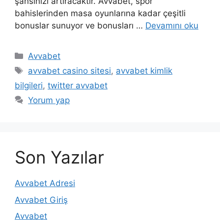
şansınızı artıracaktır. Avvabet, spor
bahislerinden masa oyunlarına kadar çeşitli
bonuslar sunuyor ve bonusları …
Devamını oku
Kategoriler
Avvabet
Etiketler
avvabet casino sitesi
,
avvabet kimlik
bilgileri
,
twitter avvabet
Yorum yap
Son Yazılar
Avvabet Adresi
Avvabet Giriş
Avvabet