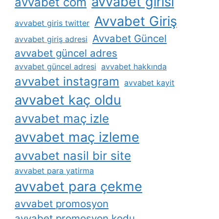
avvabet girisi
avvabet com
Avvabet Giriş
avvabet giris twitter
Avvabet Güncel
avvabet giriş adresi
avvabet güncel adres
avvabet güncel adresi
avvabet hakkında
avvabet instagram
avvabet kayit
avvabet kaç oldu
avvabet maç izle
avvabet maç izleme
avvabet nasil bir site
avvabet para yatirma
avvabet para çekme
avvabet promosyon
avvabet promosyon kodu