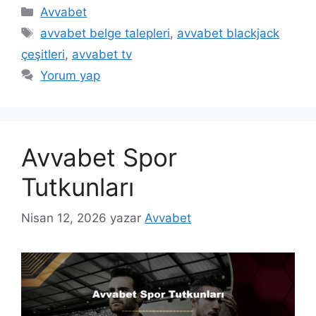
Kategoriler
Avvabet
Etiketler
avvabet belge talepleri
,
avvabet blackjack
çeşitleri
,
avvabet tv
Yorum yap
Avvabet Spor
Tutkunları
Nisan 12, 2026
yazar
Avvabet