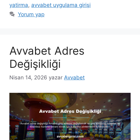
yatirma
,
avvabet uygulama girişi
Yorum yap
Avvabet Adres
Değişikliği
Nisan 14, 2026
yazar
Avvabet