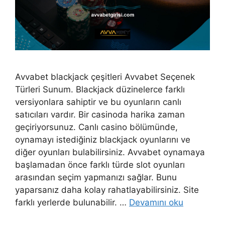
Avvabet blackjack çeşitleri Avvabet Seçenek
Türleri Sunum. Blackjack düzinelerce farklı
versiyonlara sahiptir ve bu oyunların canlı
satıcıları vardır. Bir casinoda harika zaman
geçiriyorsunuz. Canlı casino bölümünde,
oynamayı istediğiniz blackjack oyunlarını ve
diğer oyunları bulabilirsiniz. Avvabet oynamaya
başlamadan önce farklı türde slot oyunları
arasından seçim yapmanızı sağlar. Bunu
yaparsanız daha kolay rahatlayabilirsiniz. Site
farklı yerlerde bulunabilir. …
Devamını oku