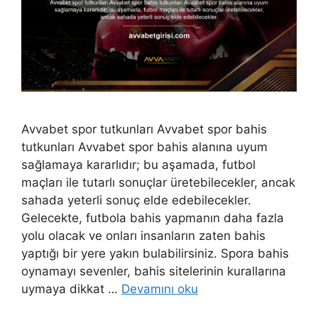
Avvabet spor tutkunları Avvabet spor bahis
tutkunları Avvabet spor bahis alanına uyum
sağlamaya kararlıdır; bu aşamada, futbol
maçları ile tutarlı sonuçlar üretebilecekler, ancak
sahada yeterli sonuç elde edebilecekler.
Gelecekte, futbola bahis yapmanın daha fazla
yolu olacak ve onları insanların zaten bahis
yaptığı bir yere yakın bulabilirsiniz. Spora bahis
oynamayı sevenler, bahis sitelerinin kurallarına
uymaya dikkat …
Devamını oku