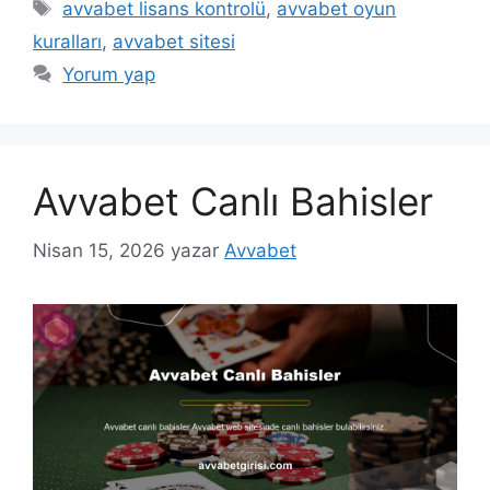
Etiketler
avvabet lisans kontrolü
,
avvabet oyun
kuralları
,
avvabet sitesi
Yorum yap
Avvabet Canlı Bahisler
Nisan 15, 2026
yazar
Avvabet