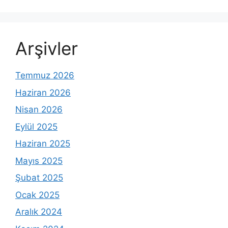
Arşivler
Temmuz 2026
Haziran 2026
Nisan 2026
Eylül 2025
Haziran 2025
Mayıs 2025
Şubat 2025
Ocak 2025
Aralık 2024