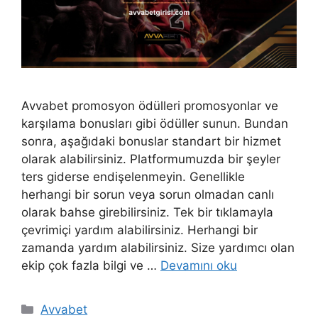
Avvabet promosyon ödülleri promosyonlar ve
karşılama bonusları gibi ödüller sunun. Bundan
sonra, aşağıdaki bonuslar standart bir hizmet
olarak alabilirsiniz. Platformumuzda bir şeyler
ters giderse endişelenmeyin. Genellikle
herhangi bir sorun veya sorun olmadan canlı
olarak bahse girebilirsiniz. Tek bir tıklamayla
çevrimiçi yardım alabilirsiniz. Herhangi bir
zamanda yardım alabilirsiniz. Size yardımcı olan
ekip çok fazla bilgi ve …
Devamını oku
Kategoriler
Avvabet