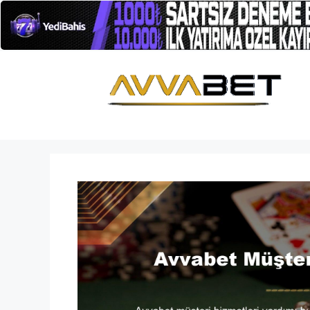
İçeriğe
atla