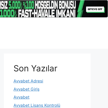
Son Yazılar
Avvabet Adresi
Avvabet Giriş
Avvabet
Avvabet Lisans Kontrolü