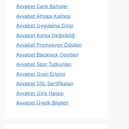
Avvabet Canlı Bahisler
Avvabet Altyapı Kalitesi
Avvabet Uygulama Girişi
Avvabet Adres Değişikliği
Avvabet Promosyon Ödülleri
Avvabet Blackjack Çeşitleri
Avvabet Spor Tutkunları
Avvabet Oyun Erişimi
Avvabet SSL Sertifikaları
Avvabet Giriş Hatası
Avvabet Üyelik Bilgileri