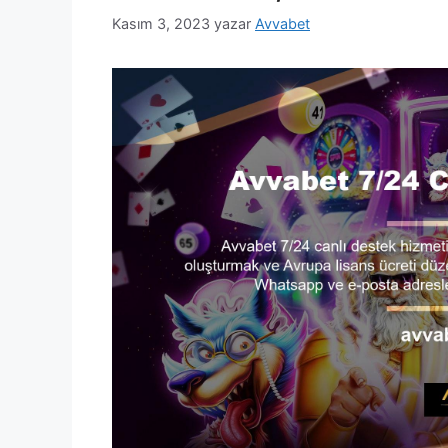
Kasım 3, 2023
yazar
Avvabet