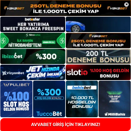
×
AVVABET GİRİŞ İÇİN TIKLAYINIZ!