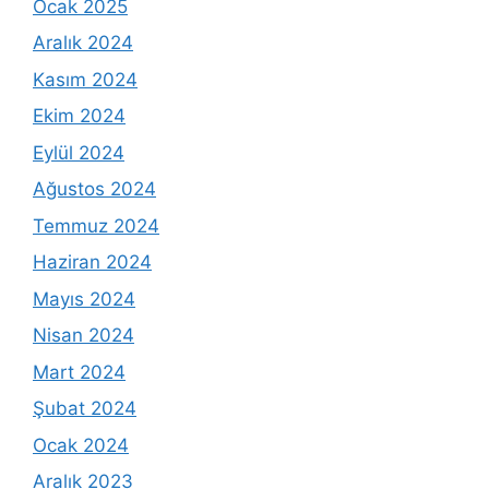
Ocak 2025
Aralık 2024
Kasım 2024
Ekim 2024
Eylül 2024
Ağustos 2024
Temmuz 2024
Haziran 2024
Mayıs 2024
Nisan 2024
Mart 2024
Şubat 2024
Ocak 2024
Aralık 2023