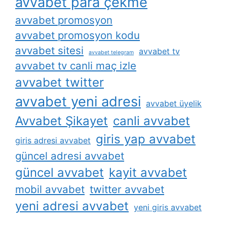
avvabet para çekme
avvabet promosyon
avvabet promosyon kodu
avvabet sitesi
avvabet tv
avvabet telegram
avvabet tv canli maç izle
avvabet twitter
avvabet yeni adresi
avvabet üyelik
Avvabet Şikayet
canli avvabet
giris yap avvabet
giris adresi avvabet
güncel adresi avvabet
güncel avvabet
kayit avvabet
mobil avvabet
twitter avvabet
yeni adresi avvabet
yeni giris avvabet