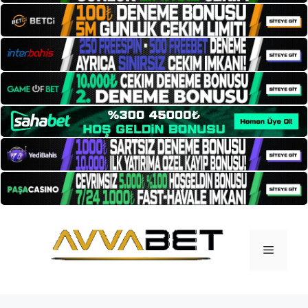
İçeriğe
atla
Menü