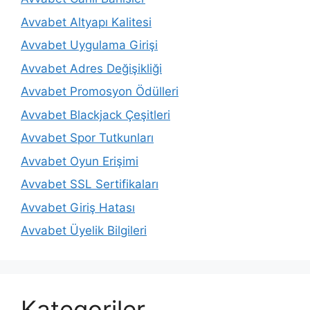
Avvabet Altyapı Kalitesi
Avvabet Uygulama Girişi
Avvabet Adres Değişikliği
Avvabet Promosyon Ödülleri
Avvabet Blackjack Çeşitleri
Avvabet Spor Tutkunları
Avvabet Oyun Erişimi
Avvabet SSL Sertifikaları
Avvabet Giriş Hatası
Avvabet Üyelik Bilgileri
Kategoriler