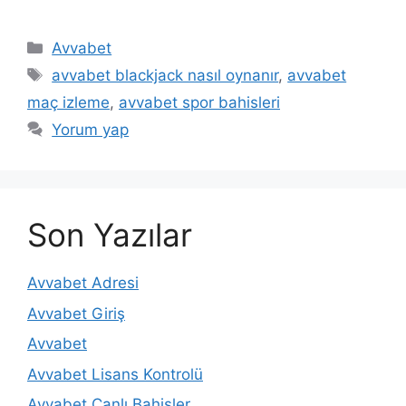
Kategoriler
Avvabet
Etiketler
avvabet blackjack nasıl oynanır
,
avvabet
maç izleme
,
avvabet spor bahisleri
Yorum yap
Son Yazılar
Avvabet Adresi
Avvabet Giriş
Avvabet
Avvabet Lisans Kontrolü
Avvabet Canlı Bahisler