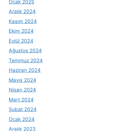
Ocak 2025
Aralık 2024
Kasım 2024
Ekim 2024
Eylül 2024
Ağustos 2024
Temmuz 2024
Haziran 2024
Mayıs 2024
Nisan 2024
Mart 2024
Şubat 2024
Ocak 2024
Aralık 2023