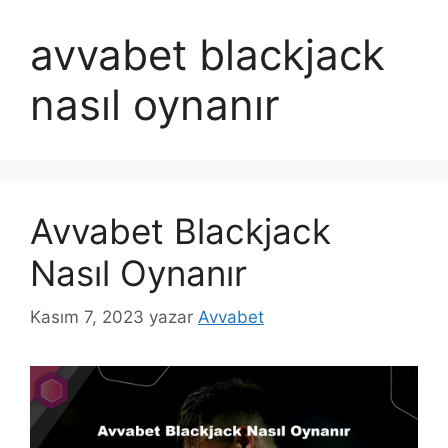
avvabet blackjack
nasıl oynanır
Avvabet Blackjack
Nasıl Oynanır
Kasım 7, 2023
yazar
Avvabet