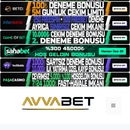
İçeriğe
atla
Menü