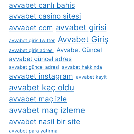
avvabet canlı bahis
avvabet casino sitesi
avvabet girisi
avvabet com
Avvabet Giriş
avvabet giris twitter
Avvabet Güncel
avvabet giriş adresi
avvabet güncel adres
avvabet güncel adresi
avvabet hakkında
avvabet instagram
avvabet kayit
avvabet kaç oldu
avvabet maç izle
avvabet maç izleme
avvabet nasil bir site
avvabet para yatirma