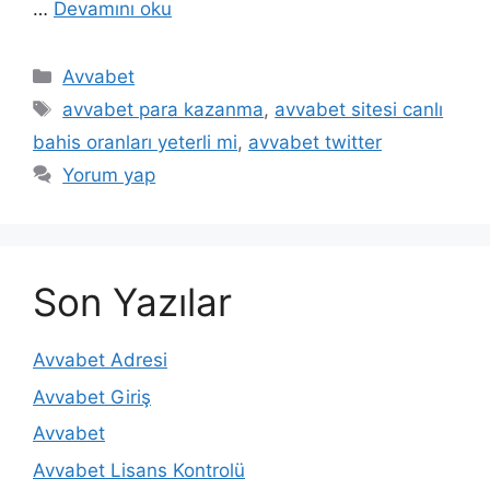
…
Devamını oku
Kategoriler
Avvabet
Etiketler
avvabet para kazanma
,
avvabet sitesi canlı
bahis oranları yeterli mi
,
avvabet twitter
Yorum yap
Son Yazılar
Avvabet Adresi
Avvabet Giriş
Avvabet
Avvabet Lisans Kontrolü