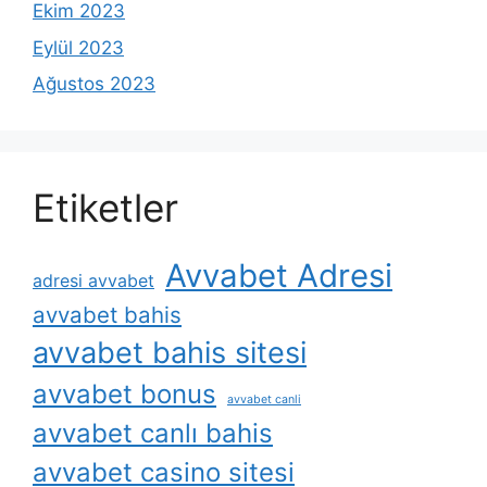
Ekim 2023
Eylül 2023
Ağustos 2023
Etiketler
Avvabet Adresi
adresi avvabet
avvabet bahis
avvabet bahis sitesi
avvabet bonus
avvabet canli
avvabet canlı bahis
avvabet casino sitesi