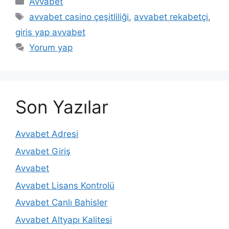
Avvabet
Etiketler
avvabet casino çeşitliliği
,
avvabet rekabetçi
,
giris yap avvabet
Yorum yap
Son Yazılar
Avvabet Adresi
Avvabet Giriş
Avvabet
Avvabet Lisans Kontrolü
Avvabet Canlı Bahisler
Avvabet Altyapı Kalitesi