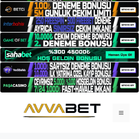
İçeriğe
atla
Menü