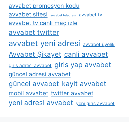
avvabet promosyon kodu
avvabet sitesi
avvabet tv
avvabet telegram
avvabet tv canli maç izle
avvabet twitter
avvabet yeni adresi
avvabet üyelik
Avvabet Şikayet
canli avvabet
giris yap avvabet
giris adresi avvabet
güncel adresi avvabet
güncel avvabet
kayit avvabet
mobil avvabet
twitter avvabet
yeni adresi avvabet
yeni giris avvabet