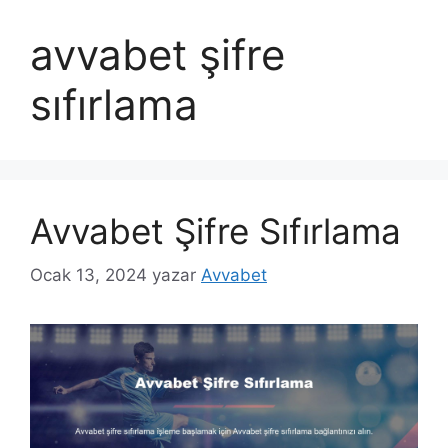
avvabet şifre
sıfırlama
Avvabet Şifre Sıfırlama
Ocak 13, 2024
yazar
Avvabet