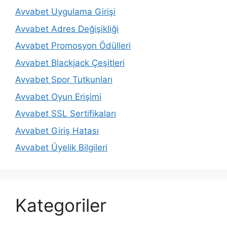
Avvabet Uygulama Girişi
Avvabet Adres Değişikliği
Avvabet Promosyon Ödülleri
Avvabet Blackjack Çeşitleri
Avvabet Spor Tutkunları
Avvabet Oyun Erişimi
Avvabet SSL Sertifikaları
Avvabet Giriş Hatası
Avvabet Üyelik Bilgileri
Kategoriler