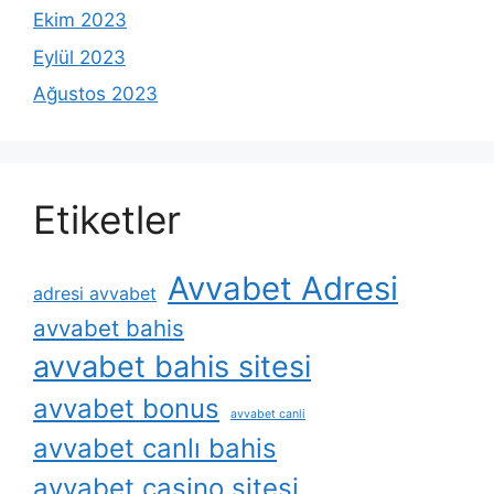
Ekim 2023
Eylül 2023
Ağustos 2023
Etiketler
Avvabet Adresi
adresi avvabet
avvabet bahis
avvabet bahis sitesi
avvabet bonus
avvabet canli
avvabet canlı bahis
avvabet casino sitesi