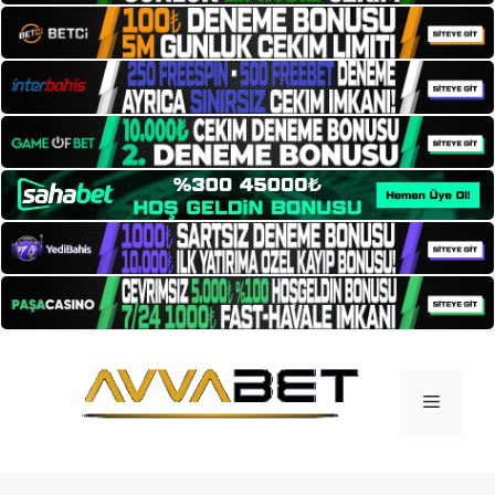
İçeriğe
atla
Menü