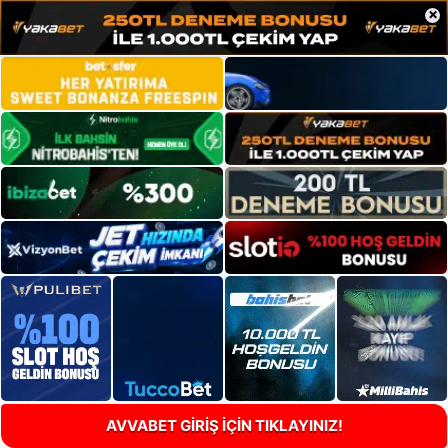
×
AVVABET GİRİŞ İÇİN TIKLAYINIZ!