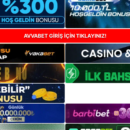
AVVABET GİRİŞ İÇİN TIKLAYINIZ!