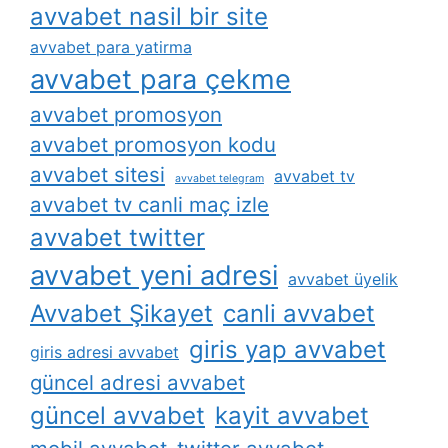
avvabet nasil bir site
avvabet para yatirma
avvabet para çekme
avvabet promosyon
avvabet promosyon kodu
avvabet sitesi
avvabet tv
avvabet telegram
avvabet tv canli maç izle
avvabet twitter
avvabet yeni adresi
avvabet üyelik
Avvabet Şikayet
canli avvabet
giris yap avvabet
giris adresi avvabet
güncel adresi avvabet
güncel avvabet
kayit avvabet