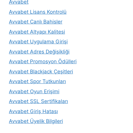
Avvabet
Avvabet Lisans Kontrolü
Avvabet Canlı Bahisler
Avvabet Altyapı Kalitesi
Avvabet Uygulama Girişi
Avvabet Adres Değişikliği
Avvabet Promosyon Ödülleri
Avvabet Blackjack Çeşitleri
Avvabet Spor Tutkunları
Avvabet Oyun Erişimi
Avvabet SSL Sertifikaları
Avvabet Giriş Hatası
Avvabet Üyelik Bilgileri