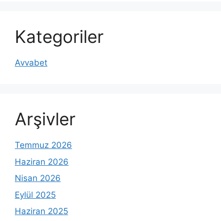
Kategoriler
Avvabet
Arşivler
Temmuz 2026
Haziran 2026
Nisan 2026
Eylül 2025
Haziran 2025