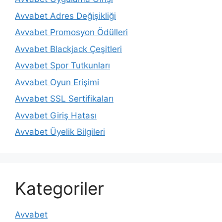
Avvabet Adres Değişikliği
Avvabet Promosyon Ödülleri
Avvabet Blackjack Çeşitleri
Avvabet Spor Tutkunları
Avvabet Oyun Erişimi
Avvabet SSL Sertifikaları
Avvabet Giriş Hatası
Avvabet Üyelik Bilgileri
Kategoriler
Avvabet