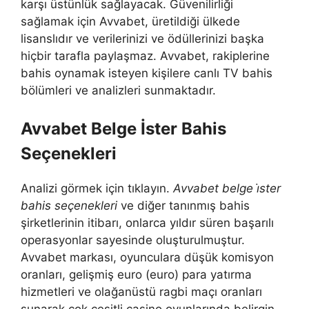
karşı üstünlük sağlayacak. Güvenilirliği
sağlamak için Avvabet, üretildiği ülkede
lisanslıdır ve verilerinizi ve ödüllerinizi başka
hiçbir tarafla paylaşmaz. Avvabet, rakiplerine
bahis oynamak isteyen kişilere canlı TV bahis
bölümleri ve analizleri sunmaktadır.
Avvabet Belge İster Bahis
Seçenekleri
Analizi görmek için tıklayın.
Avvabet belge i̇ster
bahis seçenekleri
ve diğer tanınmış bahis
şirketlerinin itibarı, onlarca yıldır süren başarılı
operasyonlar sayesinde oluşturulmuştur.
Avvabet markası, oyunculara düşük komisyon
oranları, gelişmiş euro (euro) para yatırma
hizmetleri ve olağanüstü ragbi maçı oranları