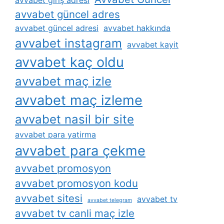
avvabet güncel adres
avvabet güncel adresi
avvabet hakkında
avvabet instagram
avvabet kayit
avvabet kaç oldu
avvabet maç izle
avvabet maç izleme
avvabet nasil bir site
avvabet para yatirma
avvabet para çekme
avvabet promosyon
avvabet promosyon kodu
avvabet sitesi
avvabet tv
avvabet telegram
avvabet tv canli maç izle