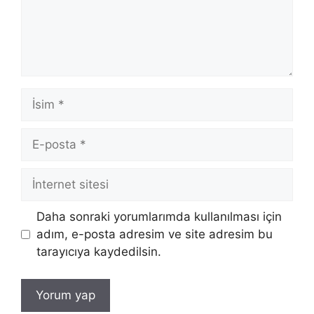
İsim
E-
posta
İnternet
sitesi
Daha sonraki yorumlarımda kullanılması için
adım, e-posta adresim ve site adresim bu
tarayıcıya kaydedilsin.