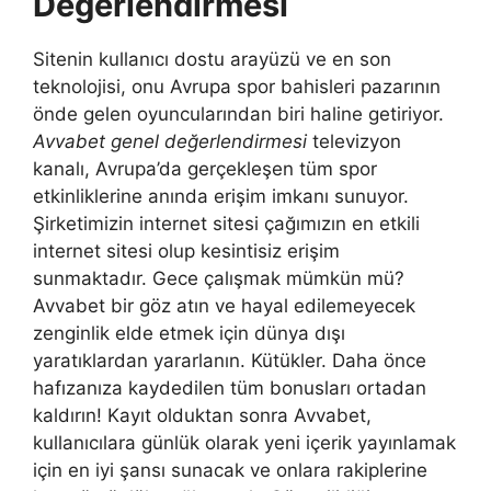
Değerlendirmesi
Sitenin kullanıcı dostu arayüzü ve en son
teknolojisi, onu Avrupa spor bahisleri pazarının
önde gelen oyuncularından biri haline getiriyor.
Avvabet genel değerlendirmesi
televizyon
kanalı, Avrupa’da gerçekleşen tüm spor
etkinliklerine anında erişim imkanı sunuyor.
Şirketimizin internet sitesi çağımızın en etkili
internet sitesi olup kesintisiz erişim
sunmaktadır. Gece çalışmak mümkün mü?
Avvabet bir göz atın ve hayal edilemeyecek
zenginlik elde etmek için dünya dışı
yaratıklardan yararlanın. Kütükler. Daha önce
hafızanıza kaydedilen tüm bonusları ortadan
kaldırın! Kayıt olduktan sonra Avvabet,
kullanıcılara günlük olarak yeni içerik yayınlamak
için en iyi şansı sunacak ve onlara rakiplerine