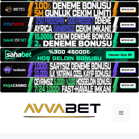
İçeriğe
atla
Menü