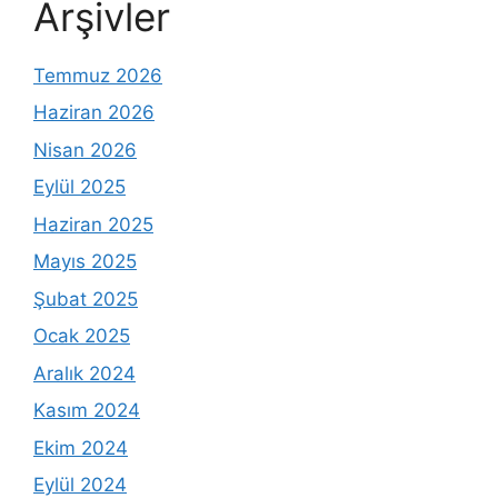
Arşivler
Temmuz 2026
Haziran 2026
Nisan 2026
Eylül 2025
Haziran 2025
Mayıs 2025
Şubat 2025
Ocak 2025
Aralık 2024
Kasım 2024
Ekim 2024
Eylül 2024