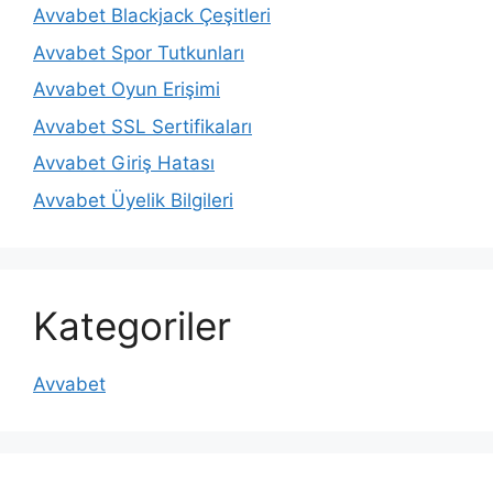
Avvabet Blackjack Çeşitleri
Avvabet Spor Tutkunları
Avvabet Oyun Erişimi
Avvabet SSL Sertifikaları
Avvabet Giriş Hatası
Avvabet Üyelik Bilgileri
Kategoriler
Avvabet