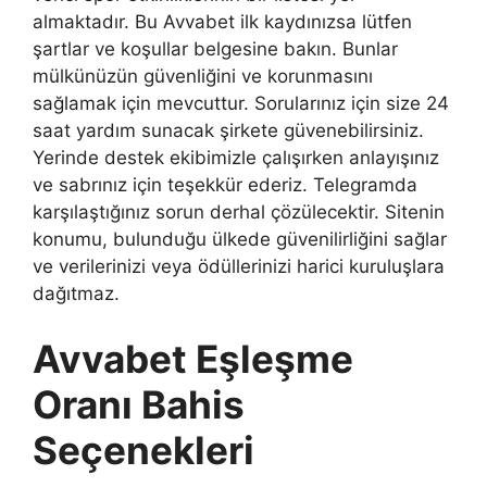
almaktadır. Bu Avvabet ilk kaydınızsa lütfen
şartlar ve koşullar belgesine bakın. Bunlar
mülkünüzün güvenliğini ve korunmasını
sağlamak için mevcuttur. Sorularınız için size 24
saat yardım sunacak şirkete güvenebilirsiniz.
Yerinde destek ekibimizle çalışırken anlayışınız
ve sabrınız için teşekkür ederiz. Telegramda
karşılaştığınız sorun derhal çözülecektir. Sitenin
konumu, bulunduğu ülkede güvenilirliğini sağlar
ve verilerinizi veya ödüllerinizi harici kuruluşlara
dağıtmaz.
Avvabet Eşleşme
Oranı Bahis
Seçenekleri