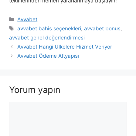
tekliflerinden hemen yararlanmaya başlayın!
Kategoriler
Avvabet
Etiketler
avvabet bahis seçenekleri
,
avvabet bonus
,
avvabet genel değerlendirmesi
Avvabet Hangi Ülkelere Hizmet Veriyor
Avvabet Ödeme Altyapısı
Yorum yapın
Yorum