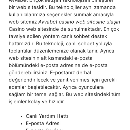
bir web sitesidir. Bu teknolojiler aynı zamanda
kullanıcılarımıza seçenekler sunmak amacıyla
web sitemiz
Avvabet casino web sitesine ulaşın
Casino web sitesinde de sunulmaktadır. En çok
tavsiye edilen yöntem canlı sohbet destek
hattımızdır. Bu teknoloji, canlı sohbet yoluyla
toplantılar düzenlemenize olanak tanır. Ayrıca
web sitesinin alt kısmındaki e-posta
bölümündeki e-posta adresine de e-posta
gönderebilirsiniz. E-postanız derhal
değerlendirilecek ve yanıt verilmesi için gerekli
adımlar başlatılacaktır. Ayrıca oyunculara
sağlam bir temel sağlar. Bu web sitesindeki tüm
işlemler kolay ve hızlıdır.
Canlı Yardım Hattı
E-posta Adresi