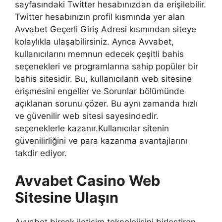
sayfasındaki Twitter hesabınızdan da erişilebilir.
Twitter hesabınızın profil kısmında yer alan
Avvabet Geçerli Giriş Adresi kısmından siteye
kolaylıkla ulaşabilirsiniz. Ayrıca Avvabet,
kullanıcılarını memnun edecek çeşitli bahis
seçenekleri ve programlarına sahip popüler bir
bahis sitesidir. Bu, kullanıcıların web sitesine
erişmesini engeller ve Sorunlar bölümünde
açıklanan sorunu çözer. Bu aynı zamanda hızlı
ve güvenilir web sitesi sayesindedir.
seçeneklerle kazanır.Kullanıcılar sitenin
güvenilirliğini ve para kazanma avantajlarını
takdir ediyor.
Avvabet Casino Web
Sitesine Ulaşın
Avvabet birçok iletişim teknolojisini birleştiren