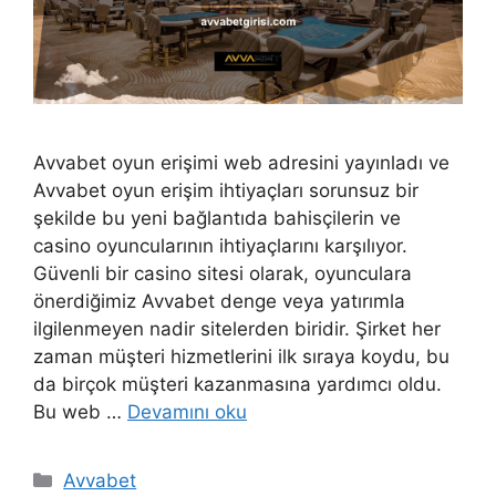
Avvabet oyun erişimi web adresini yayınladı ve
Avvabet oyun erişim ihtiyaçları sorunsuz bir
şekilde bu yeni bağlantıda bahisçilerin ve
casino oyuncularının ihtiyaçlarını karşılıyor.
Güvenli bir casino sitesi olarak, oyunculara
önerdiğimiz Avvabet denge veya yatırımla
ilgilenmeyen nadir sitelerden biridir. Şirket her
zaman müşteri hizmetlerini ilk sıraya koydu, bu
da birçok müşteri kazanmasına yardımcı oldu.
Bu web …
Devamını oku
Kategoriler
Avvabet