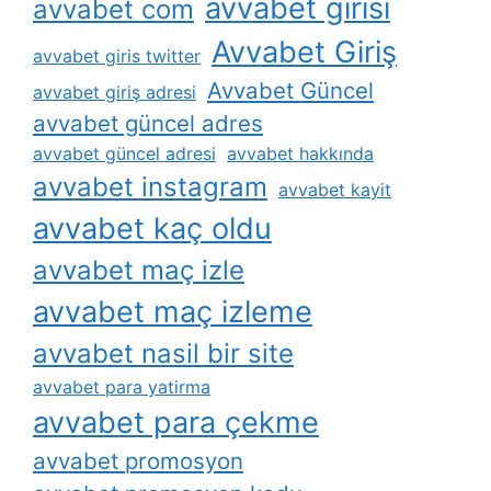
avvabet girisi
avvabet com
Avvabet Giriş
avvabet giris twitter
Avvabet Güncel
avvabet giriş adresi
avvabet güncel adres
avvabet güncel adresi
avvabet hakkında
avvabet instagram
avvabet kayit
avvabet kaç oldu
avvabet maç izle
avvabet maç izleme
avvabet nasil bir site
avvabet para yatirma
avvabet para çekme
avvabet promosyon