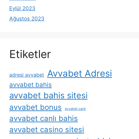
Eylül 2023
Ağustos 2023
Etiketler
Avvabet Adresi
adresi avvabet
avvabet bahis
avvabet bahis sitesi
avvabet bonus
avvabet canli
avvabet canlı bahis
avvabet casino sitesi