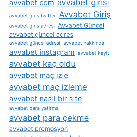
avvabet girisi
avvabet com
Avvabet Giriş
avvabet giris twitter
Avvabet Güncel
avvabet giriş adresi
avvabet güncel adres
avvabet güncel adresi
avvabet hakkında
avvabet instagram
avvabet kayit
avvabet kaç oldu
avvabet maç izle
avvabet maç izleme
avvabet nasil bir site
avvabet para yatirma
avvabet para çekme
avvabet promosyon