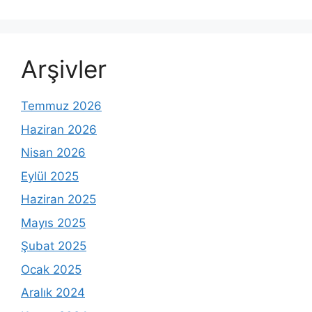
Arşivler
Temmuz 2026
Haziran 2026
Nisan 2026
Eylül 2025
Haziran 2025
Mayıs 2025
Şubat 2025
Ocak 2025
Aralık 2024