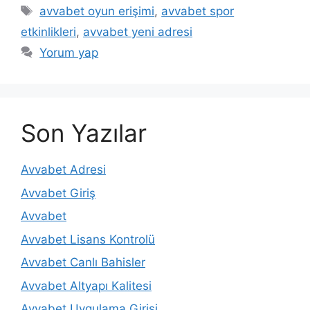
Etiketler
avvabet oyun erişimi
,
avvabet spor
etkinlikleri
,
avvabet yeni adresi
Yorum yap
Son Yazılar
Avvabet Adresi
Avvabet Giriş
Avvabet
Avvabet Lisans Kontrolü
Avvabet Canlı Bahisler
Avvabet Altyapı Kalitesi
Avvabet Uygulama Girişi