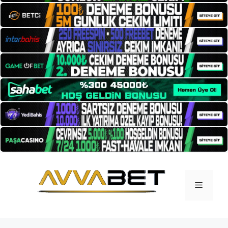
İçeriğe
atla
Menü