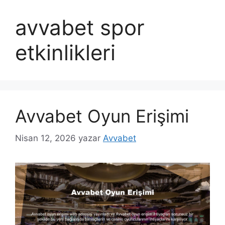
avvabet spor
etkinlikleri
Avvabet Oyun Erişimi
Nisan 12, 2026
yazar
Avvabet