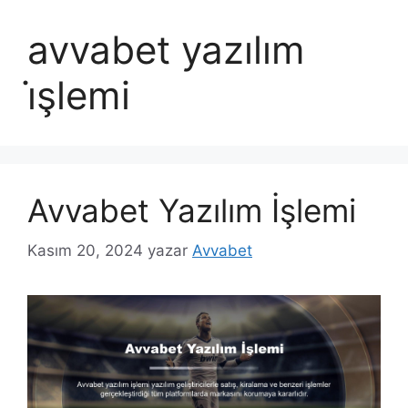
avvabet yazılım
i̇şlemi
Avvabet Yazılım İşlemi
Kasım 20, 2024
yazar
Avvabet