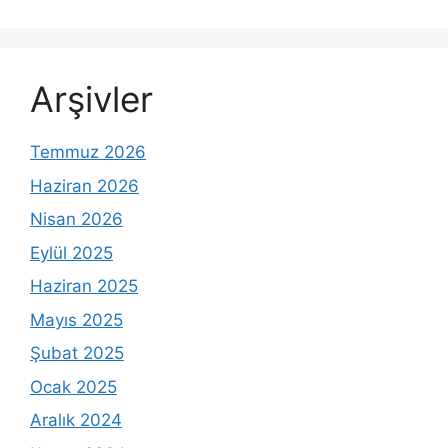
Arşivler
Temmuz 2026
Haziran 2026
Nisan 2026
Eylül 2025
Haziran 2025
Mayıs 2025
Şubat 2025
Ocak 2025
Aralık 2024