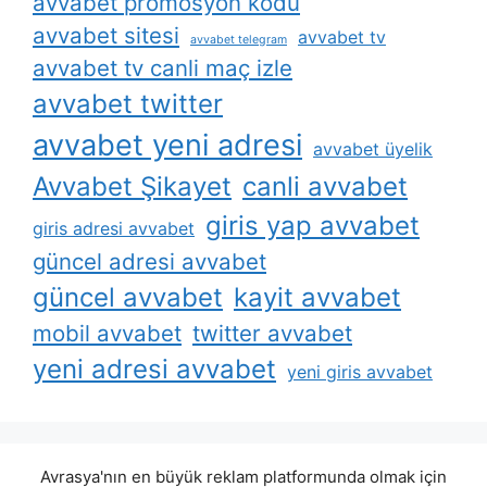
avvabet promosyon kodu
avvabet sitesi
avvabet tv
avvabet telegram
avvabet tv canli maç izle
avvabet twitter
avvabet yeni adresi
avvabet üyelik
Avvabet Şikayet
canli avvabet
giris yap avvabet
giris adresi avvabet
güncel adresi avvabet
güncel avvabet
kayit avvabet
mobil avvabet
twitter avvabet
yeni adresi avvabet
yeni giris avvabet
Avrasya'nın en büyük reklam platformunda olmak için